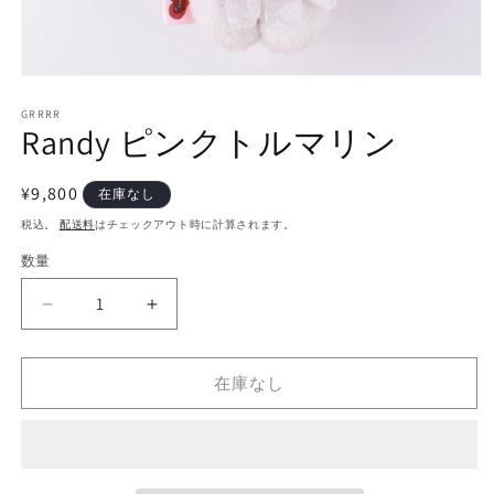
モ
ー
GRRRR
ダ
Randy ピンクトルマリン
ル
で
メ
通
¥9,800
在庫なし
デ
常
ィ
税込。
配送料
はチェックアウト時に計算されます。
ア
価
数量
(1)
格
を
開
Randy
Randy
く
ピ
ピ
ン
ン
在庫なし
ク
ク
ト
ト
ル
ル
マ
マ