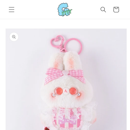
コンテ
カ
ンツに
ー
進む
ト
商品情
報にス
キップ