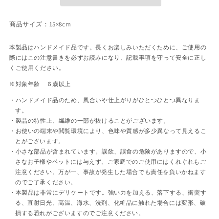
リ
リ
ン
ン
商品サイズ：15
の
×8cm
の
数
数
本製品はハンドメイド品です。長くお楽しみいただくために、ご使用の
量
量
際にはこの注意書きを必ずお読みになり、記載事項を守って安全に正し
を
を
くご使用ください。
減
増
ら
や
※対象年齢 ６歳以上
す
す
ハンドメイド品のため、風合いや仕上がりがひとつひとつ異なりま
す。
製品の特性上、繊維の一部が抜けることがございます。
お使いの端末や閲覧環境により、色味や質感が多少異なって見えるこ
とがございます。
小さな部品が含まれています。誤飲、誤食の危険がありますので、小
さなお子様やペットには与えず、ご家庭でのご使用にはくれぐれもご
注意ください。万が一、事故が発生した場合でも責任を負いかねます
のでご了承ください。
本製品は非常にデリケートです。強い力を加える、落下する、衝突す
る、直射日光、高温、海水、洗剤、化粧品に触れた場合には変形、破
損する恐れがございますのでご注意ください。