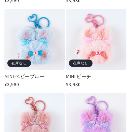
通
¥3,980
通
¥3,980
常
常
価
価
格
格
在庫なし
在庫なし
MINI ベビーブルー
MINI ピーチ
通
¥3,980
通
¥3,980
常
常
価
価
格
格