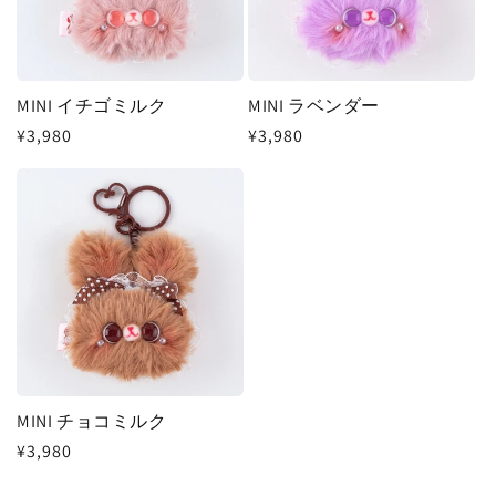
MINI イチゴミルク
MINI ラベンダー
通
¥3,980
通
¥3,980
常
常
価
価
格
格
MINI チョコミルク
通
¥3,980
常