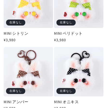
在庫なし
在庫なし
MINI シトリン
MINI ペリドット
通
¥3,980
通
¥3,980
常
常
価
価
格
格
在庫なし
在庫なし
MINI アンバー
MINI オニキス